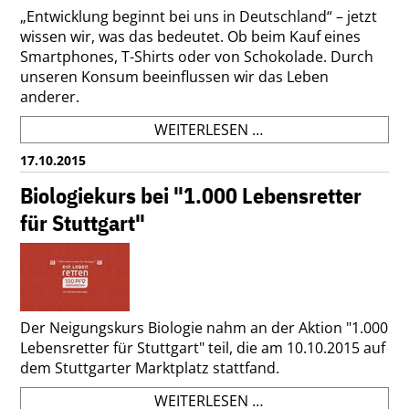
„Entwicklung beginnt bei uns in Deutschland“ – jetzt
wissen wir, was das bedeutet. Ob beim Kauf eines
Smartphones, T-Shirts oder von Schokolade. Durch
unseren Konsum beeinflussen wir das Leben
anderer.
DIE
WEITERLESEN …
NEUNTEN
17.10.2015
KLASSEN
BEI
Biologiekurs bei "1.000 Lebensretter
DER
für Stuttgart"
ZUKUNFTSTOUR
IN
STUTTGART
Der Neigungskurs Biologie nahm an der Aktion "1.000
Lebensretter für Stuttgart" teil, die am 10.10.2015 auf
dem Stuttgarter Marktplatz stattfand.
BIOLOGIEKURS
WEITERLESEN …