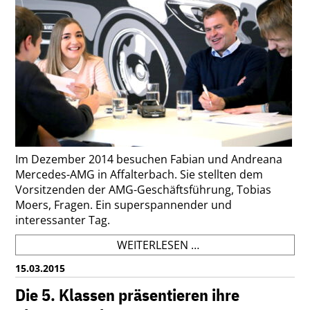
DER
WGV
Im Dezember 2014 besuchen Fabian und Andreana
Mercedes-AMG in Affalterbach. Sie stellten dem
Vorsitzenden der AMG-Geschäftsführung, Tobias
Moers, Fragen. Ein superspannender und
interessanter Tag.
EIN
WEITERLESEN …
INTERVIEW
15.03.2015
MIT
DEM
Die 5. Klassen präsentieren ihre
GESCHÄFTSFÜHRER