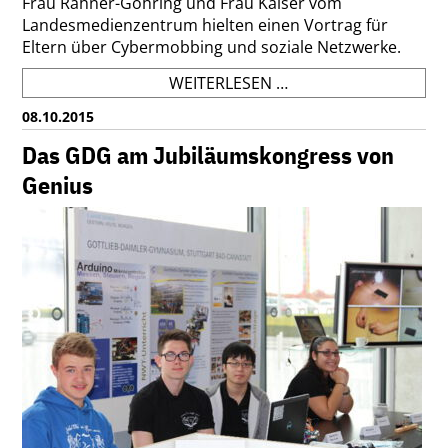
Frau Rahner-Göhring und Frau Kaiser vom
Landesmedienzentrum hielten einen Vortrag für
Eltern über Cybermobbing und soziale Netzwerke.
ELTERNABEND
WEITERLESEN …
ÜBER
08.10.2015
MEDIENNUTZUNG
Das GDG am Jubiläumskongress von
Genius