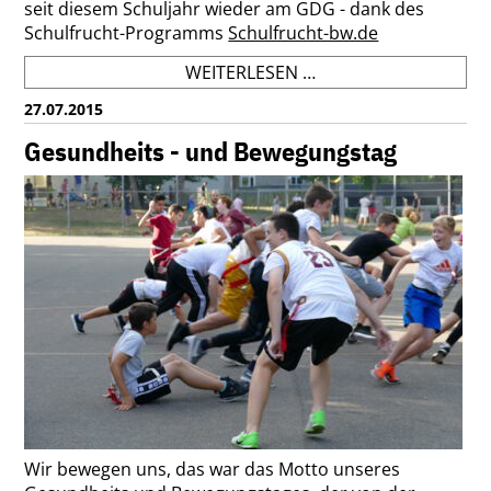
seit diesem Schuljahr wieder am GDG - dank des
Schulfrucht-Programms
Schulfrucht-bw.de
TUTTI
WEITERLESEN …
FRUTTI
27.07.2015
-
DAS
Gesundheits - und Bewegungstag
GDG
MACHT
MIT
BEIM
SCHULFRUCHTPROG
Wir bewegen uns, das war das Motto unseres