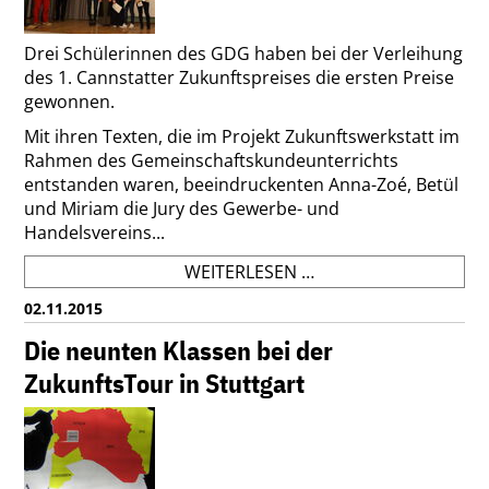
Drei Schülerinnen des GDG haben bei der Verleihung
des 1. Cannstatter Zukunftspreises die ersten Preise
gewonnen.
Mit ihren Texten, die im Projekt Zukunftswerkstatt im
Rahmen des Gemeinschaftskundeunterrichts
entstanden waren, beeindruckenten Anna-Zoé, Betül
und Miriam die Jury des Gewerbe- und
Handelsvereins...
1.
WEITERLESEN …
CANNSTATTER
02.11.2015
ZUKUNFTSPREIS:
SCHÜLERINNEN
Die neunten Klassen bei der
DES
ZukunftsTour in Stuttgart
GDG
AUF
DEN
ERSTEN
PLÄTZEN!