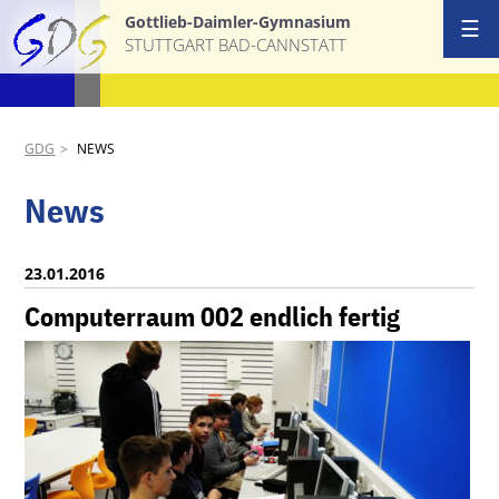
Gottlieb-Daimler-Gymnasium
☰
STUTTGART BAD-CANNSTATT
GDG
NEWS
News
23.01.2016
Computerraum 002 endlich fertig