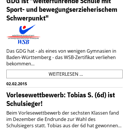
GDG ist "weiterführende Schule mit
IHRE
Sport- und bewegungserzieherischem
THEATERSTÜCKE
Schwerpunkt"
Das GDG hat - als eines von wenigen Gymnasien in
Baden-Württemberg - das WSB-Zertifikat verliehen
bekommen...
GDG
WEITERLESEN …
IST
02.02.2015
"WEITERFÜHRENDE
SCHULE
Vorlesewettbewerb: Tobias S. (6d) ist
MIT
Schulsieger!
SPORT-
UND
Beim Vorlesewettbewerb der sechsten Klassen fand
BEWEGUNGSERZIEHE
im Dezember die Endrunde zur Wahl des
SCHWERPUNKT"
Schulsiegers statt. Tobias aus der 6d hat gewonnen...