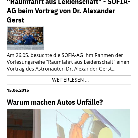
"Raumfahrt aus Leidenschaft" - SOFIA-
AG beim Vortrag von Dr. Alexander
Gerst
Am 26.05. besuchte die SOFIA-AG ihm Rahmen der
Vorlesungsreihe "Raumfahrt aus Leidenschaft" einen
Vortrag des Astronauten Dr. Alexander Gerst...
"RAUMFAHRT
WEITERLESEN …
AUS
15.06.2015
LEIDENSCHAFT"
-
Warum machen Autos Unfälle?
SOFIA-
AG
BEIM
VORTRAG
VON