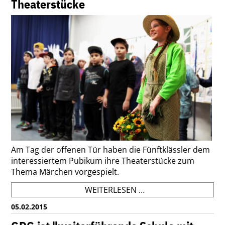
Theaterstücke
VON
AMG
Am Tag der offenen Tür haben die Fünftklässler dem
interessiertem Pubikum ihre Theaterstücke zum
Thema Märchen vorgespielt.
DIE
WEITERLESEN …
5.
05.02.2015
KLASSEN
PRÄSENTIEREN