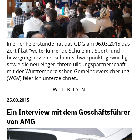
In einer Feierstunde hat das GDG am 06.03.2015 das
Zertifikat "weiterführende Schule mit Sport- und
bewegungserzieherischem Schwerpunkt" gewürdigt
sowie die neu eingerichtete Bildungspartnerschaft
mit der Württembergischen Gemeindeversicherung
(WGV) feierlich unterzeichnet...
FEIERSTUNDE
WEITERLESEN …
ZUM
25.03.2015
WSB-
ZERTIFIKAT
Ein Interview mit dem Geschäftsführer
UND
von AMG
ZUR
BILDUNGSPARTNERS
MIT