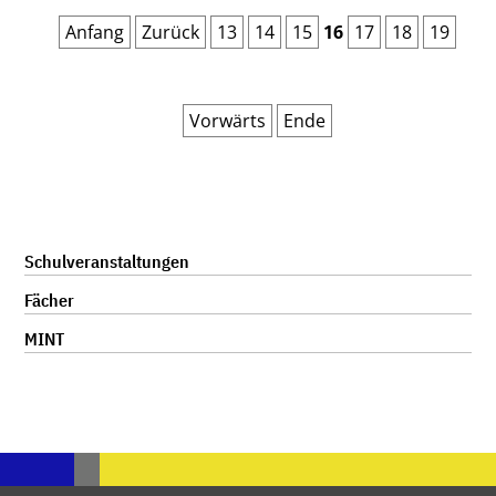
FÜR
FLÜCHTLINGE
Anfang
Zurück
13
14
15
16
17
18
19
Vorwärts
Ende
Navigation
Schulveranstaltungen
überspringen
Fächer
MINT