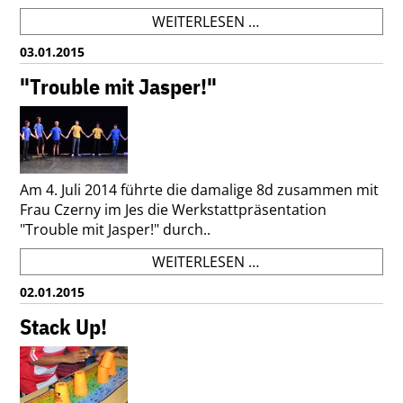
VORLESEWETTBEWER
WEITERLESEN …
TOBIAS
03.01.2015
S.
(6D)
"Trouble mit Jasper!"
IST
SCHULSIEGER!
Am 4. Juli 2014 führte die damalige 8d zusammen mit
Frau Czerny im Jes die Werkstattpräsentation
"Trouble mit Jasper!" durch..
"TROUBLE
WEITERLESEN …
MIT
02.01.2015
JASPER!"
Stack Up!