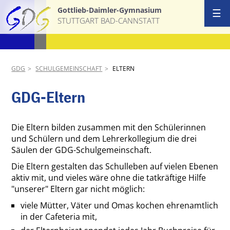
Gottlieb-Daimler-Gymnasium
☰
STUTTGART BAD-CANNSTATT
Start
Ansprechpa
GDG
SCHULGEMEINSCHAFT
ELTERN
Schulgemei
GDG-Eltern
Schulprofil
Die Eltern bilden zusammen mit den Schülerinnen
und Schülern und dem Lehrerkollegium die drei
AGs & Proj
Säulen der GDG-Schulgemeinschaft.
Die Eltern gestalten das Schulleben auf vielen Ebenen
Termine
aktiv mit, und vieles wäre ohne die tatkräftige Hilfe
"unserer" Eltern gar nicht möglich:
News
viele Mütter, Väter und Omas kochen ehrenamtlich
in der Cafeteria mit,
Download &