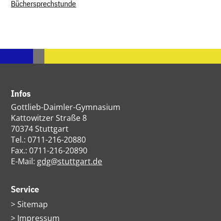
Büchersprechstunde
Infos
Gottlieb-Daimler-Gymnasium
Kattowitzer Straße 8
70374 Stuttgart
Tel.: 0711-216-20880
Fax.: 0711-216-20890
E-Mail:
gdg@stuttgart.de
Service
Navigation
Sitemap
überspringen
Impressum