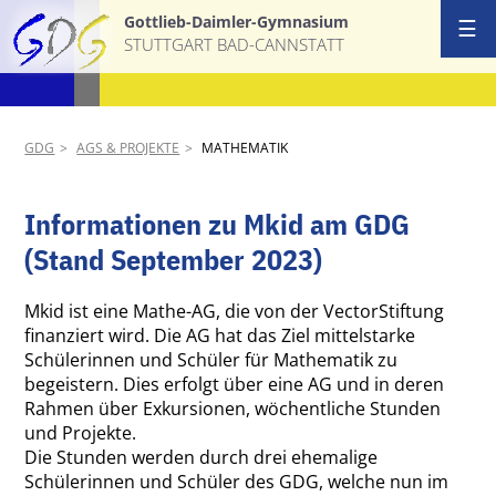
Gottlieb-Daimler-Gymnasium
☰
STUTTGART BAD-CANNSTATT
Start
Ansprechpa
GDG
AGS & PROJEKTE
MATHEMATIK
Schulgemei
Informationen zu Mkid am GDG
Schulprofil
(Stand September 2023)
AGs & Proj
Mkid ist eine Mathe-AG, die von der VectorStiftung
finanziert wird. Die AG hat das Ziel mittelstarke
Schülerinnen und Schüler für Mathematik zu
Termine
begeistern. Dies erfolgt über eine AG und in deren
Rahmen über Exkursionen, wöchentliche Stunden
News
und Projekte.
Die Stunden werden durch drei ehemalige
Download &
Schülerinnen und Schüler des GDG, welche nun im