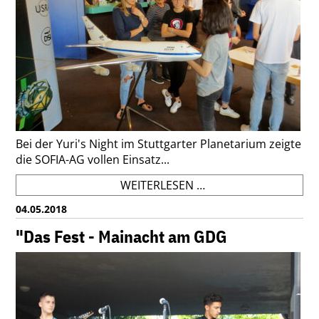
Bei der Yuri's Night im Stuttgarter Planetarium zeigte
die SOFIA-AG vollen Einsatz...
SOFIA-
WEITERLESEN …
AG
04.05.2018
BEI
DER
"Das Fest - Mainacht am GDG
YURI'S
NIGHT