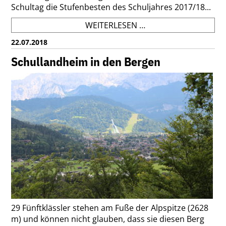
Schultag die Stufenbesten des Schuljahres 2017/18...
HERVORRAGENDE
WEITERLESEN …
LEISTUNGEN:
22.07.2018
STUFENPREISE
DES
Schullandheim in den Bergen
FÖRDERVEREINS
29 Fünftklässler stehen am Fuße der Alpspitze (2628
m) und können nicht glauben, dass sie diesen Berg