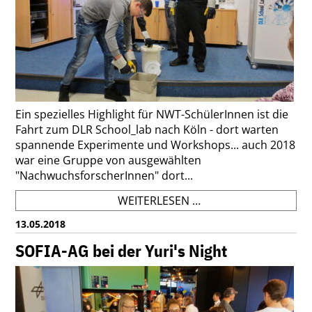
Ein spezielles Highlight für NWT-SchülerInnen ist die
Fahrt zum DLR School_lab nach Köln - dort warten
spannende Experimente und Workshops... auch 2018
war eine Gruppe von ausgewählten
"NachwuchsforscherInnen" dort...
NWT-
WEITERLESEN …
FAHRT
13.05.2018
NACH
KÖLN
SOFIA-AG bei der Yuri's Night
2018