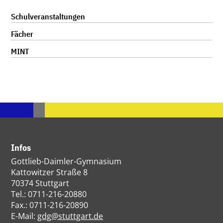
Navigation
Schulveranstaltungen
überspringen
Fächer
MINT
Infos
Gottlieb-Daimler-Gymnasium
Kattowitzer Straße 8
70374 Stuttgart
Tel.: 0711-216-20880
Fax.: 0711-216-20890
E-Mail:
gdg@stuttgart.de