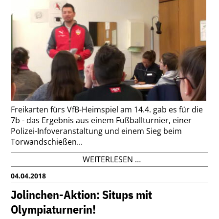
BEIM
FAIRPLAY-
FINALE
IN
DER
MERCEDES-
BENZ
ARENA
Freikarten fürs VfB-Heimspiel am 14.4. gab es für die
7b - das Ergebnis aus einem Fußballturnier, einer
Polizei-Infoveranstaltung und einem Sieg beim
Torwandschießen...
7B
WEITERLESEN …
GEWINNT
04.04.2018
KARTEN
FÜR
Jolinchen-Aktion: Situps mit
VFB-
Olympiaturnerin!
SPIEL