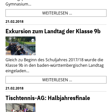
Gymnasium...
KEIN
WEITERLESEN …
SPEEDDATING
21.02.2018
FÜR
FAULE
Exkursion zum Landtag der Klasse 9b
SOCKEN
Gleich zu Beginn des Schuljahres 2017/18 wurde die
Klasse 9b in den baden-württembergischen Landtag
eingeladen...
EXKURSION
WEITERLESEN …
ZUM
21.02.2018
LANDTAG
DER
Tischtennis-AG: Halbjahresfinale
KLASSE
9B