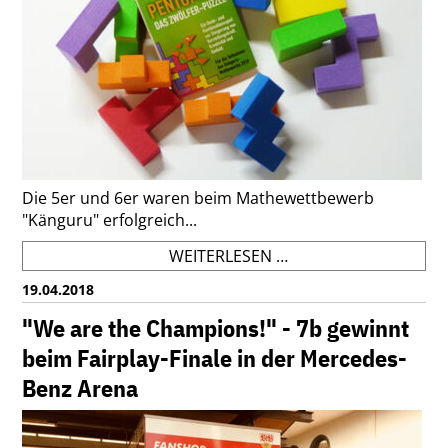
Die 5er und 6er waren beim Mathewettbewerb
"Känguru" erfolgreich...
GDG-
WEITERLESEN …
UNTERSTUFENSCHÜL
19.04.2018
ERFOLGREICH
BEIM
"We are the Champions!" - 7b gewinnt
KÄNGURU-
beim Fairplay-Finale in der Mercedes-
WETTBEWERB
Benz Arena