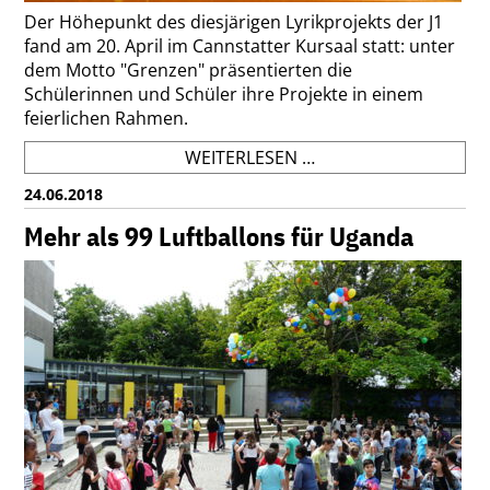
Der Höhepunkt des diesjärigen Lyrikprojekts der J1
fand am 20. April im Cannstatter Kursaal statt: unter
dem Motto "Grenzen" präsentierten die
Schülerinnen und Schüler ihre Projekte in einem
feierlichen Rahmen.
LYRIKABEND
WEITERLESEN …
DER
24.06.2018
J1
IM
Mehr als 99 Luftballons für Uganda
KURSAAL