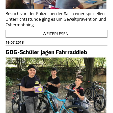
Besuch von der Polizei bei der 8a: in einer speziellen
Unterrichtsstunde ging es um Gewaltprävention und
Cybermobbing...
GEWALTPRÄVENTION
WEITERLESEN …
MIT
16.07.2018
FRAU
EMMERT
GDG-Schüler jagen Fahrraddieb
IN
DER
8A