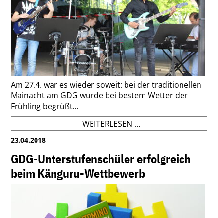
Am 27.4. war es wieder soweit: bei der traditionellen
Mainacht am GDG wurde bei bestem Wetter der
Frühling begrüßt...
"DAS
WEITERLESEN …
FEST
23.04.2018
-
MAINACHT
GDG-Unterstufenschüler erfolgreich
AM
beim Känguru-Wettbewerb
GDG