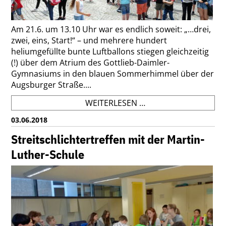
Am 21.6. um 13.10 Uhr war es endlich soweit: „…drei,
zwei, eins, Start!“ – und mehrere hundert
heliumgefüllte bunte Luftballons stiegen gleichzeitig
(!) über dem Atrium des Gottlieb-Daimler-
Gymnasiums in den blauen Sommerhimmel über der
Augsburger Straße....
MEHR
WEITERLESEN …
ALS
03.06.2018
99
LUFTBALLONS
Streitschlichtertreffen mit der Martin-
FÜR
Luther-Schule
UGANDA