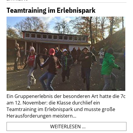
DAS
NEUE
Teamtraining im Erlebnispark
FACH
MIT
SPANNENDEN
EXPERIMENTEN!
Ein Gruppenerlebnis der besonderen Art hatte die 7c
am 12. November: die Klasse durchlief ein
Teamtraining im Erlebnispark und musste große
Herausforderungen meistern...
TEAMTRAINING
WEITERLESEN …
IM