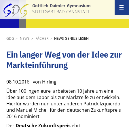
Gottlieb-Daimler-Gymnasium
☰
STUTTGART BAD-CANNSTATT
Start
Ansprechpa
GDG
NEWS
FÄCHER
NEWS GENIUS LESEN
Schulgemei
Ein langer Weg von der Idee zur
Markteinführung
Schulprofil
AGs & Proj
08.10.2016
von Hirling
Über 100 Ingenieure arbeiteten 10 Jahre um eine
Termine
Idee aus dem Labor bis zur Marktreife zu entwickeln.
Hierfür wurden nun unter anderen Patrick Izquierdo
News
und Manuel Michel für den deutschen Zukunftspreis
2016 nominiert.
Download &
Der
Deutsche Zukunftspreis
ehrt