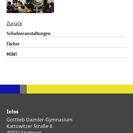
Zurück
Navigation
Schulveranstaltungen
überspringen
Fächer
MINT
Infos
Gottlieb-Daimler-Gymnasium
Kattowitzer Straße 8
70374 Stuttgart