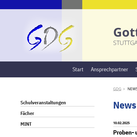
Got
STUTTG
Start
Ansprechpartner
GDG
NEW
Navigation
News
Schulveranstaltungen
überspringen
Fächer
10.02.2025
MINT
Proben- 