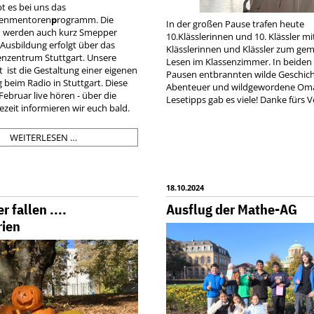
bt es bei uns das
ienmentoren
p
rogramm. Die
In der großen Pause trafen heute
 werden auch kurz Smepper
10.Klässlerinnen und 10. Klässler mit
 Ausbildung erfolgt über das
Klässlerinnen und Klässler zum g
nzentrum Stuttgart. Unsere
Lesen im Klassenzimmer. In beiden
t ist die Gestaltung einer eigenen
Pausen entbrannten wilde Geschich
 beim Radio in Stuttgart. Diese
Abenteuer und wildgewordene Om
Februar live hören - über die
Lesetipps gab es viele! Danke fürs V
zeit informieren wir euch bald.
SMEPPER
WEITERLESEN …
AM
GDG
18.10.2024
r fallen ....
Ausflug der Mathe-AG
rien