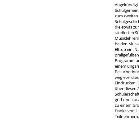
Angekündigt 
Schulgemeins
zum zweiten 
Schulgeschic
die etwas zu
studierten S
Musiklehreri
beiden Musik
Eltrop ein. 
prallgefüllt
Programm un
einem ungari
Besucherinne
weg von dies
Eindrücken. E
über diesen 
Schülerschaf
griff und ku
zu einem Gr
Danke von He
Teilnehmern.