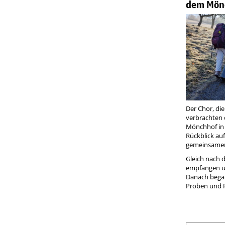
dem Mön
Der Chor, di
verbrachten 
Mönchhof in K
Rückblick au
gemeinsamen 
Gleich nach 
empfangen un
Danach began
Proben und 