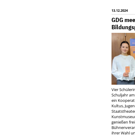
13.12.2024
GDG meet
Bildungs
Vier Schüler
Schuljahr am 
ein Kooperat
Kultus, Juge
Staatstheate
Kunstmuseum
genießen freie
Bühnenveran
ihrer Wahl un