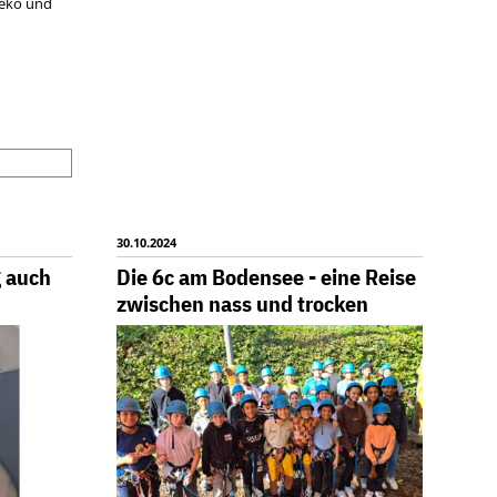
Deko und
BLINGSFARBEN
IM
D
30.10.2024
END
g auch
Die 6c am Bodensee - eine Reise
R
zwischen nass und trocken
V