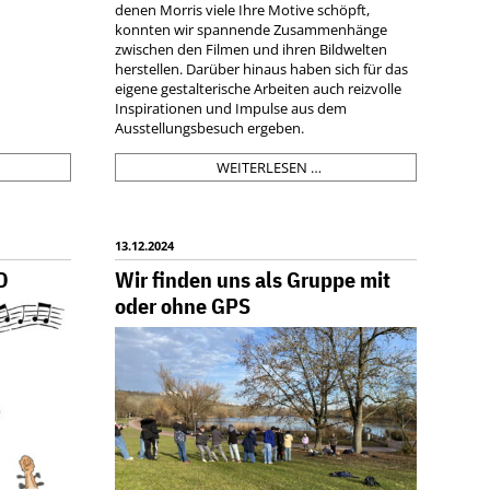
denen Morris viele Ihre Motive schöpft,
konnten wir spannende Zusammenhänge
zwischen den Filmen und ihren Bildwelten
herstellen. Darüber hinaus haben sich für das
eigene gestalterische Arbeiten auch reizvolle
Inspirationen und Impulse aus dem
Ausstellungsbesuch ergeben.
RUFSBERATUNG
AUSSTELLUNGSBESUCH
WEITERLESEN …
„ALL
V
SYSTEMS
FAIL“
ST
VON
13.12.2024
SARAH
D
Wir finden uns als Gruppe mit
G
MORRIS
oder ohne GPS
IM
KUNSTMUSEUM