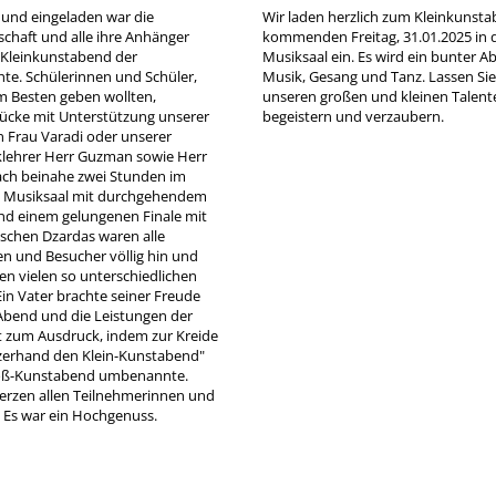
und eingeladen war die
Wir laden herzlich zum Kleinkunst
chaft und alle ihre Anhänger
kommenden Freitag, 31.01.2025 in 
Kleinkunstabend der
Musiksaal ein. Es wird ein bunter A
hte. Schülerinnen und Schüler,
Musik, Gesang und Tanz. Lassen Sie
m Besten geben wollten,
unseren großen und kleinen Talent
tücke mit Unterstützung unserer
begeistern und verzaubern.
n Frau Varadi oder unserer
lehrer Herr Guzman sowie Herr
Nach beinahe zwei Stunden im
en Musiksaal mit durchgehendem
d einem gelungenen Finale mit
schen Dzardas waren alle
n und Besucher völlig hin und
en vielen so unterschiedlichen
in Vater brachte seiner Freude
Abend und die Leistungen der
t zum Ausdruck, indem zur Kreide
rzerhand den Klein-Kunstabend"
oß-Kunstabend umbenannte.
rzen allen Teilnehmerinnen und
 Es war ein Hochgenuss.