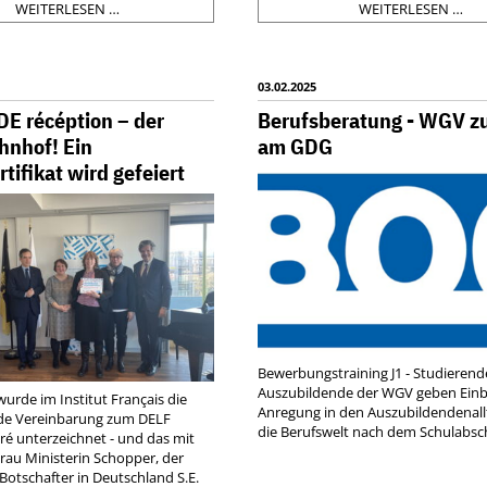
PROBEN-
WI
WEITERLESEN …
WEITERLESEN …
UND
MA
PLANUNGSTAGE
RA
AUF
LIV
DEM
03.02.2025
MÖNCHHOF
E récéption – der
Berufsberatung - WGV z
hnhof! Ein
am GDG
tifikat wird gefeiert
Bewerbungstraining J1 - Studieren
Auszubildende der WGV geben Einb
urde im Institut Français die
Anregung in den Auszubildendenal
de Vereinbarung zum DELF
die Berufswelt nach dem Schulabsc
gré unterzeichnet - und das mit
rau Ministerin Schopper, der
Botschafter in Deutschland S.E.