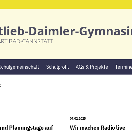
tlieb-Daimler-Gymnas
ART BAD-CANNSTATT
Navigation
Schulgemeinschaft
Schulprofil
AGs & Projekte
Termin
überspringen
S
07.02.2025
und Planungstage auf
Wir machen Radio live