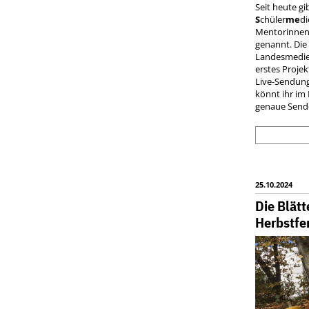
Seit heute gi
S
chüler
me
d
Mentorinnen
genannt. Die
Landesmedie
erstes Projek
Live-Sendung
könnt ihr im 
genaue Sende
25.10.2024
Die Blätte
Herbstfe