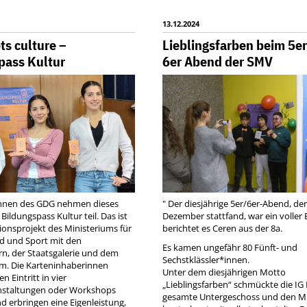
13.12.2024
s culture –
Lieblingsfarben beim 5e
pass Kultur
6er Abend der SMV
innen des GDG nehmen dieses
" Der diesjährige 5er/6er-Abend, de
Bildungspass Kultur teil. Das ist
Dezember stattfand, war ein voller E
ionsprojekt des Ministeriums für
berichtet es Ceren aus der 8a.
nd und Sport mit den
Es kamen ungefähr 80 Fünft- und
rn, der Staatsgalerie und dem
Sechstklässler*innen.
. Die Karteninhaberinnen
Unter dem diesjährigen Motto
n Eintritt in vier
„Lieblingsfarben“ schmückte die IG
staltungen oder Workshops
gesamte Untergeschoss und den M
d erbringen eine Eigenleistung,