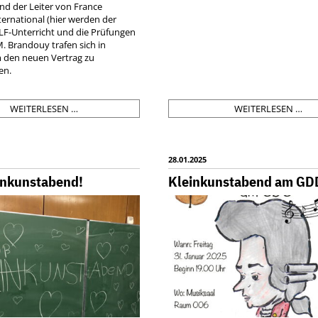
nd der Leiter von France
ternational (hier werden der
LF-Unterricht und die Prüfungen
M. Brandouy trafen sich in
m den neuen Vertrag zu
en.
LA
BE
WEITERLESEN …
WEITERLESEN …
GRANDE
-
RÉCÉPTION
WG
–
ZU
DER
GA
28.01.2025
GROSSE B
AM
inkunstabend!
Kleinkunstabend am GD
AHNHOF! E
GD
IN S
PRACHZERTIFIKAT W
IRD G
EFEIERT