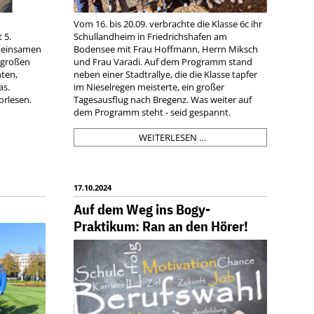
Vom 16. bis 20.09. verbrachte die Klasse 6c ihr
 5.
Schullandheim in Friedrichshafen am
emeinsamen
Bodensee mit Frau Hoffmann, Herrn Miksch
 großen
und Frau Varadi. Auf dem Programm stand
ten,
neben einer Stadtrallye, die die Klasse tapfer
as.
im Nieselregen meisterte, ein großer
orlesen.
Tagesausflug nach Bregenz. Was weiter auf
dem Programm steht - seid gespannt.
DIE
WEITERLESEN …
6C
AM
BODENSEE
-
17.10.2024
EINE
Auf dem Weg ins Bogy-
REISE
Praktikum: Ran an den Hörer!
ZWISCHEN
NASS
UND
TROCKEN