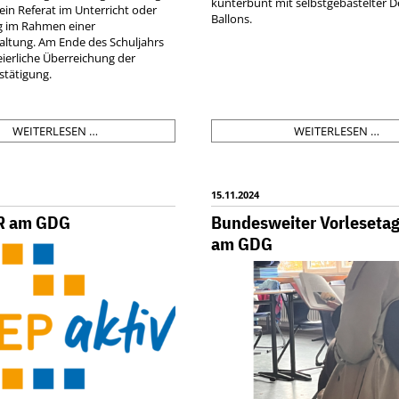
kunterbunt mit selbstgebastelter 
ein Referat im Unterricht oder
Ballons.
g im Rahmen einer
altung. Am Ende des Schuljahrs
feierliche Überreichung der
tätigung.
GDG
LIE
WEITERLESEN …
WEITERLESEN …
MEETS
BE
CULTURE
5ER
–
UN
BILDUNGSPASS
6ER
15.11.2024
KULTUR
AB
R am GDG
Bundesweiter Vorleseta
DE
am GDG
SM