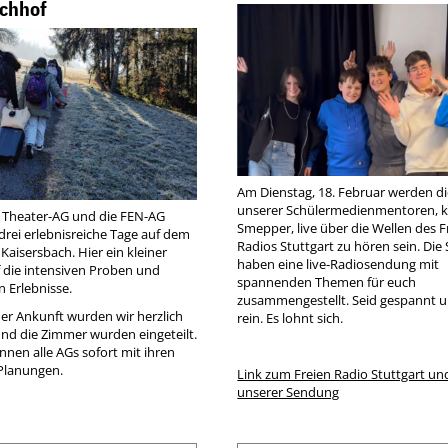
chhof
Am Dienstag, 18. Februar werden d
unserer Schülermedienmentoren, k
e Theater-AG und die FEN-AG
Smepper, live über die Wellen des F
drei erlebnisreiche Tage auf dem
Radios Stuttgart zu hören sein. Di
aisersbach. Hier ein kleiner
haben eine live-Radiosendung mit
f die intensiven Proben und
spannenden Themen für euch
Erlebnisse.
zusammengestellt. Seid gespannt u
der Ankunft wurden wir herzlich
rein. Es lohnt sich.
d die Zimmer wurden eingeteilt.
nen alle AGs sofort mit ihren
Planungen.
Link zum Freien Radio Stuttgart un
unserer Sendung