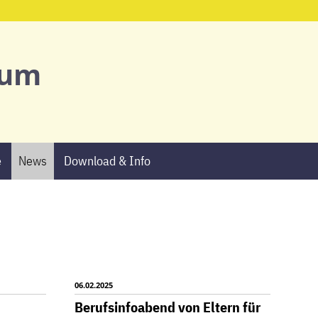
ium
e
News
Download & Info
06.02.2025
Berufsinfoabend von Eltern für