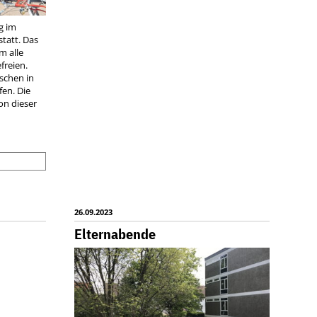
g im
tatt. Das
m alle
reien.
schen in
en. Die
on dieser
RLD
EAN
Y
26.09.2023
Elternabende