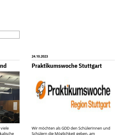
UM
REN
CH
24.10.2023
HON
end
Praktikumswoche Stuttgart
G!
viele
Wir möchten als GDD den SchülerInnen und
kalische
Schülern die Möglichkeit geben, am