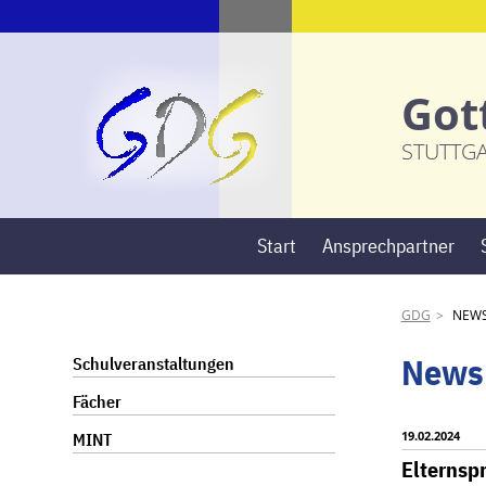
Got
STUTTG
Start
Ansprechpartner
GDG
NEW
Navigation
News
Schulveranstaltungen
überspringen
Fächer
19.02.2024
MINT
Elternsp