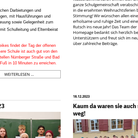
ganze Schulgemeinschaft verabschi
in die ersehnten Weihnachtsferien 
ichen Darbietungen und
Stimmung! Wir wünschen allen ein
ngen, mit Hausführungen und
erholsame und ruhige Zeit und ein
reuung sowie Gelegenheit zum
Rutsch ins neue Jahr! Das Team der
it Schulleitung und Elternbeirat
Homepage bedankt sich herzlich bei
Unterstützern und freut sich im ne
über zahlreiche Beiträge.
eikes findet der Tag der offenen
sere Schule ist auch gut von den
tellen Nürnberger Straße und Bad
Fuß in 10 Minuten zu erreichen.
INFORMATIONSABEND
WEITERLESEN …
UND
TAG
DER
OFFENEN
18.12.2023
TÜR
23
Kaum da waren sie auch
weg!