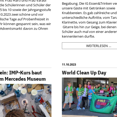
t Frau Hartl und Frau Varadi
Begabung. Die IG Essen&Trinken ve
die Schülerinnen und Schüler der
unsere Gäste mit Getränken sowie
5 bis 10 sowie der Jahrgangsstufe
Knabbereien. Es gab zahlreiche und
.10.2023 zwei schöne und vor
unterschiedliche Auftritte, vom Tan
ische Tage auf Probenfreizeit in
Klarinette, vom Gesang zum Klavier
r können gespannt sein, was wir
Gitarre bis hin zur Geige, bei dene
 Adventsmarkt davon zu Ohren
Schüler auch mal von einer anderen
kennenlernen durfte.
PRE
WEITERLESEN …
KL
11.10.2023
 ein: IMP-Kurs baut
World Clean Up Day
im Mercedes Museum