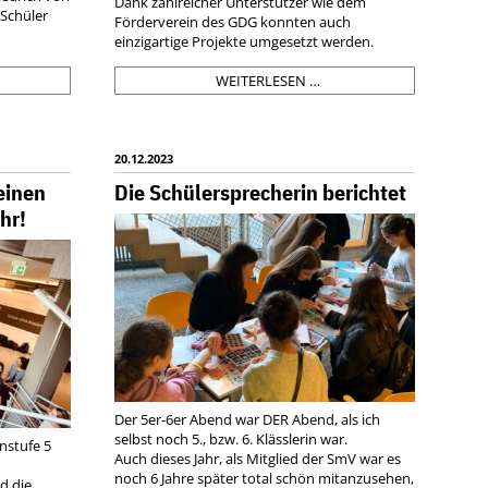
Dank zahlreicher Unterstützer wie dem
 Schüler
Förderverein des GDG konnten auch
einzigartige Projekte umgesetzt werden.
RUFECASTING
PROJEKTTAGE
WEITERLESEN …
4
-
VIELSEITIG
UND
WUNDERBAR
20.12.2023
einen
Die Schülersprecherin berichtet
hr!
Der 5er-6er Abend war DER Abend, als ich
selbst noch 5., bzw. 6. Klässlerin war.
enstufe 5
Auch dieses Jahr, als Mitglied der SmV war es
noch 6 Jahre später total schön mitanzusehen,
d die