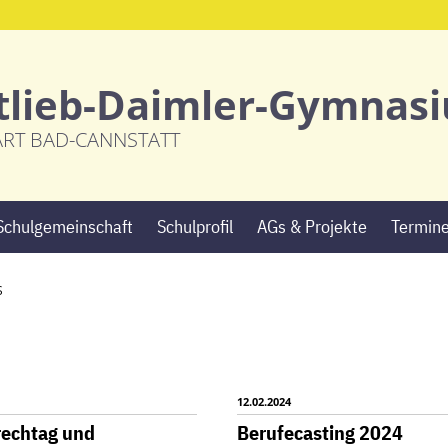
tlieb-Daimler-Gymnas
ART BAD-CANNSTATT
Navigation
Schulgemeinschaft
Schulprofil
AGs & Projekte
Termin
überspringen
S
12.02.2024
rechtag und
Berufecasting 2024