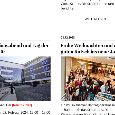
Cotta Schule. Die Schülerinnen und
berichten.
BE
WEITERLESEN …
202
21.12.2023
ionsabend und Tag der
Frohe Weihnachten und 
Tür
guten Rutsch ins neue Ja
Ein musikalischer Beitrag der Klass
enen Tür
(Neu: Bilder)
schallt durch das Schulhaus. Die
, 02. Februar 2024, 15.00 – 18.00
Klassenzimmertüren öffnen sich un