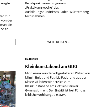
rsorgte
Berufspraktikumsprogramm
„Praktikumswoche“ des
Ausbildungsbündnisses Baden-Württemberg
zen zur
teilzunehmen.
, von der
n man die
 Seite
MIERE:
PRAKTIKUMSWOCHE
WEITERLESEN …
EINKUNSTABEND
STUTTGART
05.10.2023
Kleinkunstabend am GDG
Mit diesem wundervoll gestalteten Plakat von
Mizgin Bulut und Patricia Padurariu aus der
Klasse 7d laden wir herzlich zum
Kleinkunstabend am Gottlieb Daimler
Gymnasium ein. Der Eintritt ist frei. Für das
leibliche Wohl sorgt die SMV.