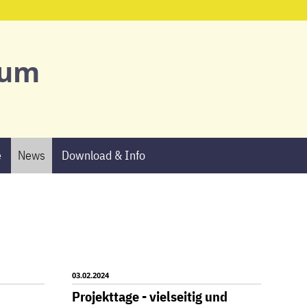
ium
e
News
Download & Info
03.02.2024
Projekttage - vielseitig und