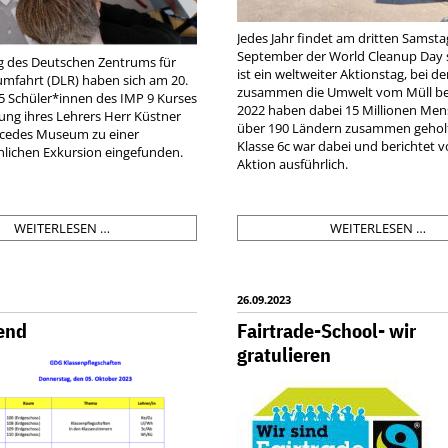
Jedes Jahr findet am dritten Samsta
September der World Cleanup Day s
g des Deutschen Zentrums für
ist ein weltweiter Aktionstag, bei de
umfahrt (DLR) haben sich am 20.
zusammen die Umwelt vom Müll bef
 Schüler*innen des IMP 9 Kurses
2022 haben dabei 15 Millionen Men
ung ihres Lehrers Herr Küstner
über 190 Ländern zusammen geholf
cedes Museum zu einer
Klasse 6c war dabei und berichtet v
ichen Exkursion eingefunden.
Aktion ausführlich.
DLR
WO
WEITERLESEN …
WEITERLESEN …
LÄDT
CL
EIN:
UP
IMP-
DA
KURS
26.09.2023
BAUT
end
Fairtrade-School- wir
ROBOTER
gratulieren
IM
MERCEDES
MUSEUM