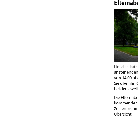
Elternab
Herzlich laden
anstehenden 
von 14:00 bis
Sie über ihr 
bei der jewei
Die Elternab
kommenden W
Zeit entnehm
Übersicht.