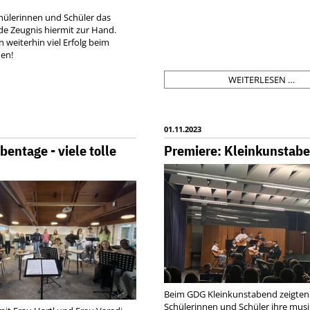
hülerinnen und Schüler das
e Zeugnis hiermit zur Hand.
 weiterhin viel Erfolg beim
en!
KA
WEITERLESEN …
DA
WA
SIE
AU
01.11.2023
SC
entage - viele tolle
Premiere: Kleinkunstab
WE
Beim GDG Kleinkunstabend zeigten 
Schülerinnen und Schüler ihre musi