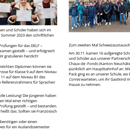
nen und Schüler haben sich im
 Sommer 2023 den schriftlichen
Zum zweiten Mal Schweizaustausc
rüfungen für das DELF –
xamen gestellt – und erfolgreich
Am 30.11. kamen 16 aufgeregte Sch
r gratulieren herzlich!
und Schüler aus unserer Partnersch
Chaux-de -Fonds (Kanton Neuchâtel
reichten Diplomen können sie
pünktlich am Hauptbahnhof an. Mi
isse für Klasse 9 auf dem Niveau
Pack ging es an unserer Schule, wo 
e 11 auf dem Niveau B1 des
Corres
warteten, um ihr Gastkind m
n Referenzrahmens für Sprachen
Hause zu nehmen.
tolle Leistung! Die jüngeren haben
en Mal einer richtigen
rüfung gestellt – und bestanden.
 heißt das: Sollten sie Französisch
benötigen oder einen
is für ein Auslandssemester