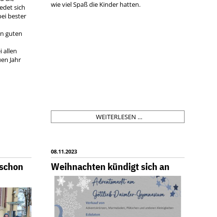
wie viel Spaß die Kinder hatten.
edet sich
bei bester
e
en guten
 allen
uen Jahr
DIE
WEITERLESEN …
SCHÜLERSPRECHERIN
BERICHTET
08.11.2023
 schon
Weihnachten kündigt sich an