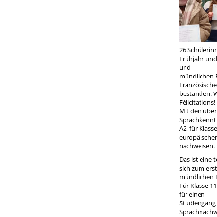
26 Schülerin
Frühjahr und
und
mündlichen P
Französische
bestanden. Wi
Félicitations!
Mit den über
Sprachkenntn
A2, für Klass
europäische
nachweisen.
Das ist eine 
sich zum erst
mündlichen P
Für Klasse 11
für einen
Studiengang 
Sprachnachwe