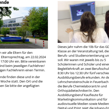
ende
Dieses Jahr nahm die 10b für das G
Klasse an der Veranstaltung teil, die
 wir alle Eltern für den
Berufs- und Studienorientierung u
Elternsprechtag, am 22.02.2024
soll. Wir waren mit jeweils bis zu 5
 17:00 Uhr ein. Bitte vereinbaren
Schülerinnen und Schüler und eine
Kind beim jeweiligen Fachlehrer/
Begleitlehrkraft an zwei Berufsschu
ligen Fachlehrerin einen Termin.
8:30 Uhr bis 12:30 Uhr fünf verschi
ende finden diese und in der
Ausbildungsberufe erkunden. An d
oche statt. Den Ort und die
Lehrschensteinschule in Feuerbach 
en Sie bitte der angefügten
die Berufe Chemielaborant/in und
Orthopädietechniker/in. Den
Ausbildungsberuf Kaufleute für
Marketingkommunikation und für
audiovisuelle Medien sowie Medien
Digital und Print zeigt die Johann-F