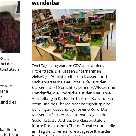
wunderbar
DG als
 bei der
Zwei Tage lang war am GDG alles anders:
nterstützen
Projekttage. Die Klassen unternahmen
vielseitige Projekte mit ihren Klassen- und
r
Fachlehrerteams. Der Erste Hilfe Kurs der
len von
Klassenstufe 10 brachte viel neues Wissen und
edene
Handgriffe, die Eindrücke aus der 80er Jahre
er
Ausstellung in Karlsruhe hielt die Kursstufe in
sind dies
Atem und das Thema Nachhaltigkeit spielte
bei einigen Klassenprojekte eine Rolle. Die
Klassenstufe 9 verbrachte zwei Tage in der
Gedenkstätte Dachau. Die Klassenstufe 5
führte Projekte zum Thema Theater durch, die
kaufleute
am Tag der offenen Türe ausgestellt wurden.
riedrich von