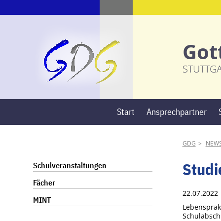
Got
STUTTG
Start
Ansprechpartner
GDG
NEW
Navigation
Studi
Schulveranstaltungen
überspringen
Fächer
22.07.202
MINT
Lebensprak
Schulabschl