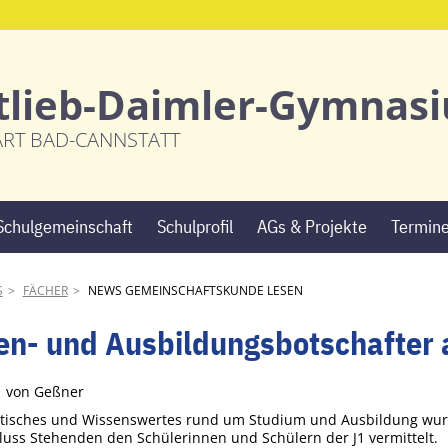
tlieb-Daimler-Gymnas
ART BAD-CANNSTATT
Navigation
Schulgemeinschaft
Schulprofil
AGs & Projekte
Termin
überspringen
S
FÄCHER
NEWS GEMEINSCHAFTSKUNDE LESEN
en- und Ausbildungsbotschafter
2
von Geßner
tisches und Wissenswertes rund um Studium und Ausbildung wur
uss Stehenden den Schülerinnen und Schülern der J1 vermittelt.