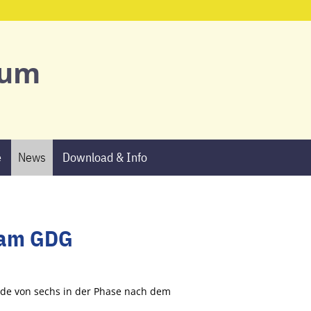
Start
ium
Ansprechpartne
Schulgemeinsch
e
News
Download & Info
Schulprofil
AGs & Projekte
Termine
 am GDG
News
de von sechs in der Phase nach dem
Download & Info