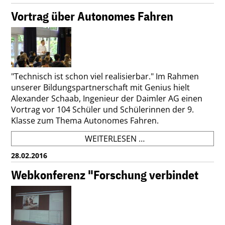
NACH
KÖLN
Vortrag über Autonomes Fahren
2016
"Technisch ist schon viel realisierbar." Im Rahmen
unserer Bildungspartnerschaft mit Genius hielt
Alexander Schaab, Ingenieur der Daimler AG einen
Vortrag vor 104 Schüler und Schülerinnen der 9.
Klasse zum Thema Autonomes Fahren.
VORTRAG
WEITERLESEN …
ÜBER
28.02.2016
AUTONOMES
FAHREN
Webkonferenz "Forschung verbindet