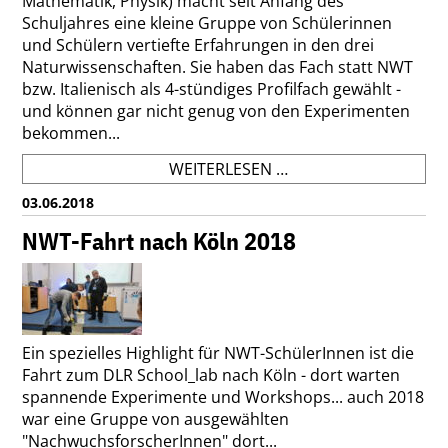
Mathematik, Physik) macht seit Anfang des
Schuljahres eine kleine Gruppe von Schülerinnen
und Schülern vertiefte Erfahrungen in den drei
Naturwissenschaften. Sie haben das Fach statt NWT
bzw. Italienisch als 4-stündiges Profilfach gewählt -
und können gar nicht genug von den Experimenten
bekommen...
IMP
WEITERLESEN …
-
03.06.2018
DAS
NEUE
NWT-Fahrt nach Köln 2018
FACH
MIT
SPANNENDEN
EXPERIMENTEN!
Ein spezielles Highlight für NWT-SchülerInnen ist die
Fahrt zum DLR School_lab nach Köln - dort warten
spannende Experimente und Workshops... auch 2018
war eine Gruppe von ausgewählten
"NachwuchsforscherInnen" dort...