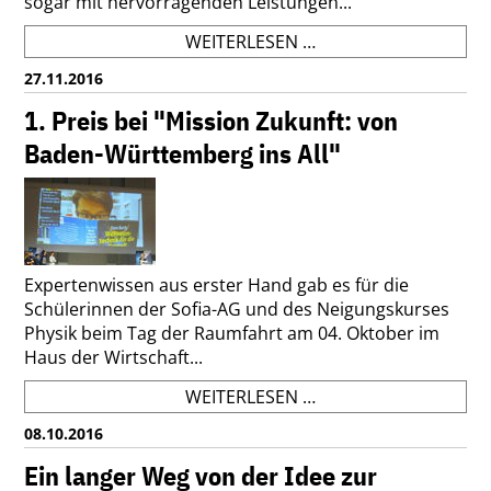
sogar mit hervorragenden Leistungen...
VERTIEFUNGSKURS
WEITERLESEN …
MATHEMATIK:
27.11.2016
ERFOLG
BEI
1. Preis bei "Mission Zukunft: von
ZERTIFIKATSKLAUSU
Baden-Württemberg ins All"
Expertenwissen aus erster Hand gab es für die
Schülerinnen der Sofia-AG und des Neigungskurses
Physik beim Tag der Raumfahrt am 04. Oktober im
Haus der Wirtschaft...
1.
WEITERLESEN …
PREIS
08.10.2016
BEI
"MISSION
Ein langer Weg von der Idee zur