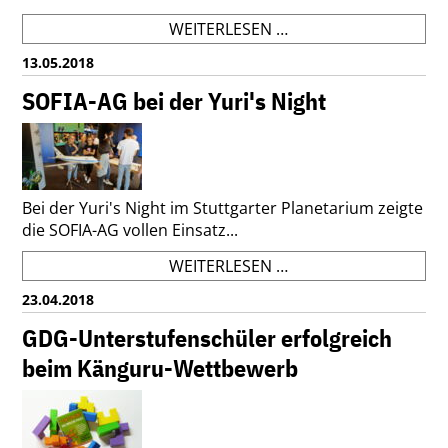
NWT-
WEITERLESEN …
FAHRT
13.05.2018
NACH
KÖLN
SOFIA-AG bei der Yuri's Night
2018
Bei der Yuri's Night im Stuttgarter Planetarium zeigte
die SOFIA-AG vollen Einsatz...
SOFIA-
WEITERLESEN …
AG
23.04.2018
BEI
DER
GDG-Unterstufenschüler erfolgreich
YURI'S
beim Känguru-Wettbewerb
NIGHT