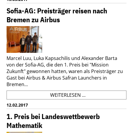
BEI
DER
Sofia-AG: Preisträger reisen nach
YURI’S
Bremen zu Airbus
NIGHT
Marcel Luu, Luka Kapsachilis und Alexander Barta
von der Sofia-AG, die den 1. Preis bei "Mission
Zukunft" gewonnen hatten, waren als Preisträger zu
Gast bei Airbus & Airbus Safran Launchers in
Bremen...
SOFIA-
WEITERLESEN …
AG:
12.02.2017
PREISTRÄGER
REISEN
1. Preis bei Landeswettbewerb
NACH
Mathematik
BREMEN