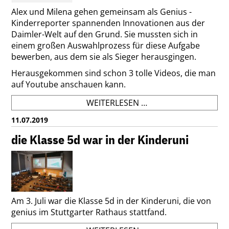
TEST
Alex und Milena gehen gemeinsam als Genius -
TRACK
Kinderreporter spannenden Innovationen aus der
IN
Daimler-Welt auf den Grund. Sie mussten sich in
IMMENDINGEN
einem großen Auswahlprozess für diese Aufgabe
bewerben, aus dem sie als Sieger herausgingen.
Herausgekommen sind schon 3 tolle Videos, die man
auf Youtube anschauen kann.
ALEX
WEITERLESEN …
UND
11.07.2019
MILENA
AUS
die Klasse 5d war in der Kinderuni
DER
KLASSE
6D
SIND
GENIUS
Am 3. Juli war die Klasse 5d in der Kinderuni, die von
KINDERREPORTER
genius im Stuttgarter Rathaus stattfand.