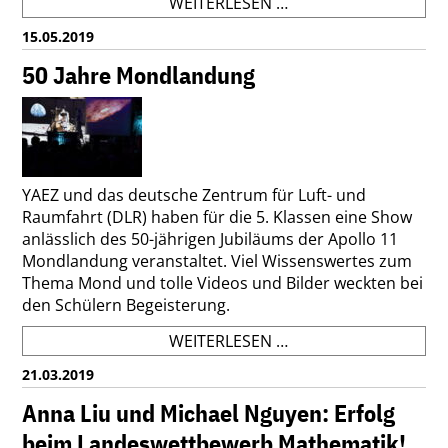
DIE
WEITERLESEN …
KLASSE
15.05.2019
5D
WAR
50 Jahre Mondlandung
IN
DER
KINDERUNI
YAEZ und das deutsche Zentrum für Luft- und
Raumfahrt (DLR) haben für die 5. Klassen eine Show
anlässlich des 50-jährigen Jubiläums der Apollo 11
Mondlandung veranstaltet. Viel Wissenswertes zum
Thema Mond und tolle Videos und Bilder weckten bei
den Schülern Begeisterung.
50
WEITERLESEN …
JAHRE
21.03.2019
MONDLANDUNG
Anna Liu und Michael Nguyen: Erfolg
beim Landeswettbewerb Mathematik!