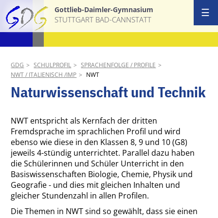
Gottlieb-Daimler-Gymnasium
☰
STUTTGART BAD-CANNSTATT
Start
Information
Ansprechpa
7 pädagogi
GDG
SCHULPROFIL
SPRACHENFOLGE / PROFILE
NWT / ITALIENISCH /IMP
NWT
Schulgemei
Sprachenfol
Naturwissenschaft und Technik
Schulprofil
Die 10 Gru
NWT entspricht als Kernfach der dritten
Fremdsprache im sprachlichen Profil und wird
AGs & Proj
Unterrichts
ebenso wie diese in den Klassen 8, 9 und 10 (G8)
jeweils 4-stündig unterrichtet. Parallel dazu haben
Termine
Stundentaf
die Schülerinnen und Schüler Unterricht in den
Basiswissenschaften Biologie, Chemie, Physik und
News
GDG Stund
Geografie - und dies mit gleichen Inhalten und
gleicher Stundenzahl in allen Profilen.
Download &
Methodenc
Die Themen in NWT sind so gewählt, dass sie einen