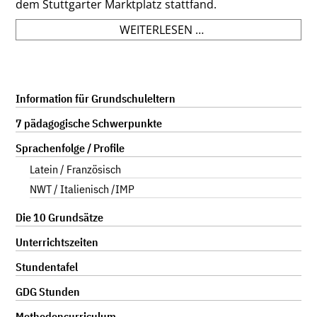
dem Stuttgarter Marktplatz stattfand.
BIOLOGIEKURS
WEITERLESEN …
BEI
"1.000
LEBENSRETTER
FÜR
Navigation
Information für Grundschuleltern
STUTTGART"
überspringen
7 pädagogische Schwerpunkte
Sprachenfolge / Profile
Latein / Französisch
NWT / Italienisch /IMP
Die 10 Grundsätze
Unterrichtszeiten
Stundentafel
GDG Stunden
Methodencurriculum