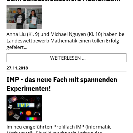
Anna Liu (Kl. 9) und Michael Nguyen (Kl. 10) haben bei
Landeswettbewerb Mathematik einen tollen Erfolg
gefeiert...
ANNA
WEITERLESEN …
LIU
27.11.2018
UND
MICHAEL
IMP - das neue Fach mit spannenden
NGUYEN:
Experimenten!
ERFOLG
BEIM
LANDESWETTBEWER
MATHEMATIK!
Im neu eingeführten Profilfach IMP (Informatik,