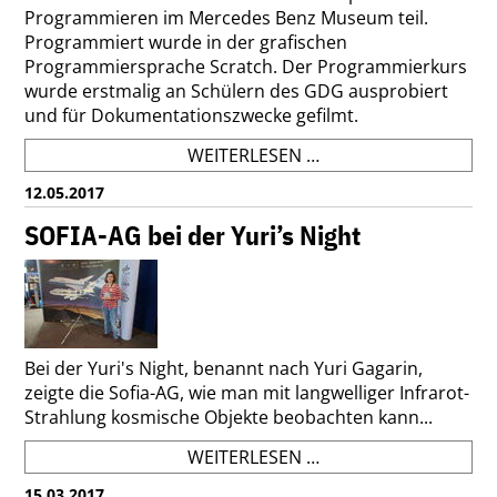
Programmieren im Mercedes Benz Museum teil.
Programmiert wurde in der grafischen
Programmiersprache Scratch. Der Programmierkurs
wurde erstmalig an Schülern des GDG ausprobiert
und für Dokumentationszwecke gefilmt.
SCHÜLER
WEITERLESEN …
BEIM
12.05.2017
WORKSHOP
"PROGRAMMIEREN"
SOFIA-AG bei der Yuri’s Night
VON
GENIUS
Bei der Yuri's Night, benannt nach Yuri Gagarin,
zeigte die Sofia-AG, wie man mit langwelliger Infrarot-
Strahlung kosmische Objekte beobachten kann...
SOFIA-
WEITERLESEN …
AG
15.03.2017