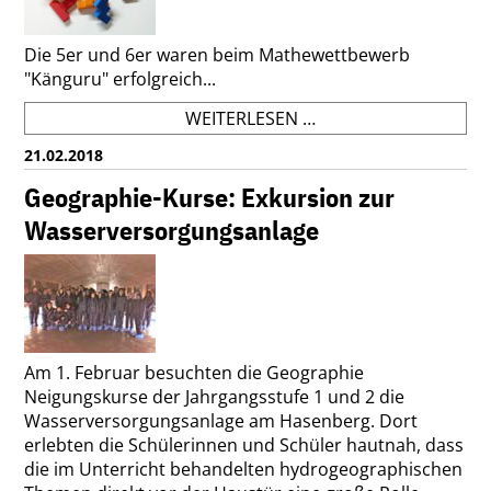
Die 5er und 6er waren beim Mathewettbewerb
"Känguru" erfolgreich...
GDG-
WEITERLESEN …
UNTERSTUFENSCHÜL
21.02.2018
ERFOLGREICH
BEIM
Geographie-Kurse: Exkursion zur
KÄNGURU-
Wasserversorgungsanlage
WETTBEWERB
Am 1. Februar besuchten die Geographie
Neigungskurse der Jahrgangsstufe 1 und 2 die
Wasserversorgungsanlage am Hasenberg. Dort
erlebten die Schülerinnen und Schüler hautnah, dass
die im Unterricht behandelten hydrogeographischen