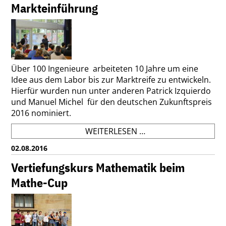
ZUKUNFT:
Markteinführung
VON
BADEN-
WÜRTTEMBERG
INS
ALL"
Über 100 Ingenieure arbeiteten 10 Jahre um eine
Idee aus dem Labor bis zur Marktreife zu entwickeln.
Hierfür wurden nun unter anderen Patrick Izquierdo
und Manuel Michel für den deutschen Zukunftspreis
2016 nominiert.
EIN
WEITERLESEN …
LANGER
02.08.2016
WEG
VON
Vertiefungskurs Mathematik beim
DER
Mathe-Cup
IDEE
ZUR
MARKTEINFÜHRUNG