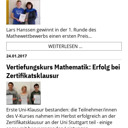
ZU
AIRBUS
Lars Hanssen gewinnt in der 1. Runde des
Mathewettbewerbs einen ersten Preis...
1.
WEITERLESEN …
PREIS
24.01.2017
BEI
LANDESWETTBEWER
Vertiefungskurs Mathematik: Erfolg bei
MATHEMATIK
Zertifikatsklausur
Erste Uni-Klausur bestanden: die Teilnehmer/innen
des V-Kurses nahmen im Herbst erfolgreich an der
Zertifikatsklausur an der Uni Stuttgart teil - einige