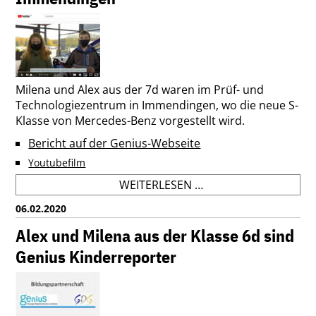
Milena und Alex aus der 7d waren im Prüf- und
Technologiezentrum in Immendingen, wo die neue S-
Klasse von Mercedes-Benz vorgestellt wird.
Bericht auf der Genius-Webseite
Youtubefilm
THE
WEITERLESEN …
GENIUS
06.02.2020
JUNIOR
REPORTERS
Alex und Milena aus der Klasse 6d sind
ALEX
Genius Kinderreporter
AND
MILENA
AT
THE