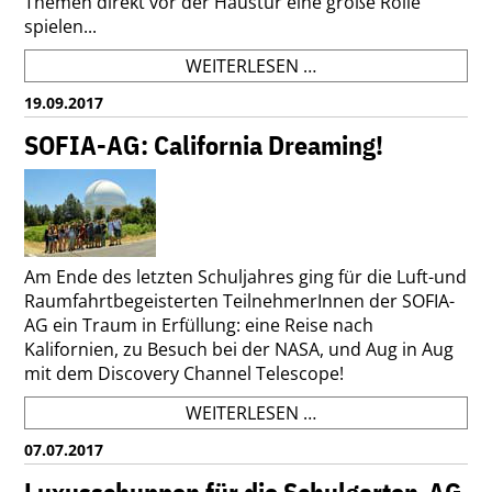
Themen direkt vor der Haustür eine große Rolle
spielen...
GEOGRAPHIE-
WEITERLESEN …
KURSE:
19.09.2017
EXKURSION
ZUR
SOFIA-AG: California Dreaming!
WASSERVERSORGUN
Am Ende des letzten Schuljahres ging für die Luft-und
Raumfahrtbegeisterten TeilnehmerInnen der SOFIA-
AG ein Traum in Erfüllung: eine Reise nach
Kalifornien, zu Besuch bei der NASA, und Aug in Aug
mit dem Discovery Channel Telescope!
SOFIA-
WEITERLESEN …
AG:
07.07.2017
CALIFORNIA
DREAMING!