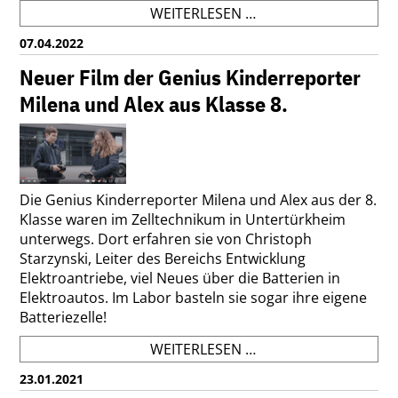
KÄNGURU
WEITERLESEN …
WETTBEWERB
07.04.2022
AM
GDG
Neuer Film der Genius Kinderreporter
Milena und Alex aus Klasse 8.
Die Genius Kinderreporter Milena und Alex aus der 8.
Klasse waren im Zelltechnikum in Untertürkheim
unterwegs. Dort erfahren sie von Christoph
Starzynski, Leiter des Bereichs Entwicklung
Elektroantriebe, viel Neues über die Batterien in
Elektroautos. Im Labor basteln sie sogar ihre eigene
Batteriezelle!
NEUER
WEITERLESEN …
FILM
23.01.2021
DER