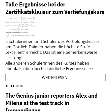
GENIUS
Tolle Ergebnisse bei der
KINDERREPORTER
Zertifikatsklausur zum Vertiefungskurs
MILENA
UND
ALEX
AUS
KLASSE
8.
5 Schülerinnen und Schüler des Vertiefungskurses
am Gottlieb-Daimler haben die höchste Stufe
„excellent“ erreicht. Das ist eine bemerkenswerte
Leistung!
Alle anderen SchülerInnen des Kurses haben
ebenfalls überdurchschnittliche Ergebnisse erzielt.
TOLLE
WEITERLESEN …
ERGEBNISSE
10.11.2020
BEI
DER
The Genius junior reporters Alex and
ZERTIFIKATSKLAUSU
Milena at the test track in
ZUM
Immendingen
VERTIEFUNGSKURS