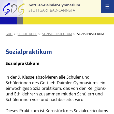
Gottlieb-Daimler-Gymnasium
☰
STUTTGART BAD-CANNSTATT
Start
Ansprechpa
GDG
SCHULPROFIL
SOZIALCURRICULUM
SOZIALPRAKTIKUM
Schulgemei
Sozialpraktikum
Schulprofil
Sozialpraktikum
AGs & Proj
In der 9. Klasse absolvieren alle Schüler und
Schülerinnen des Gottlieb-Daimler-Gymnasiums ein
Termine
einwöchiges Sozialpraktikum, das von den Religions-
und Ethiklehrern zusammen mit den Schülern und
News
Schülerinnen vor- und nachbereitet wird.
Download &
Dieses Praktikum ist Kernstück des Sozialcurriculums