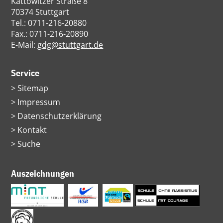
Kattowitzer Straße 8
70374 Stuttgart
Tel.: 0711-216-20880
Fax.: 0711-216-20890
E-Mail:
gdg@stuttgart.de
Service
Navigation
Sitemap
überspringen
Impressum
Datenschutzerklärung
Kontakt
Suche
Auszeichnungen