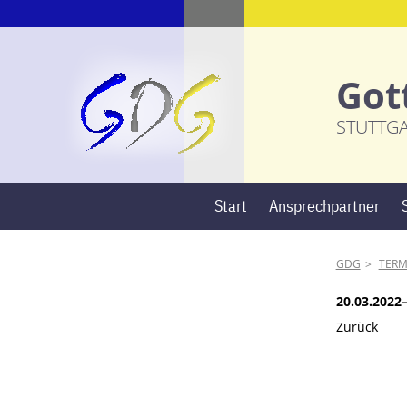
Got
STUTTG
Start
Ansprechpartner
GDG
TERM
20.03.2022
Zurück