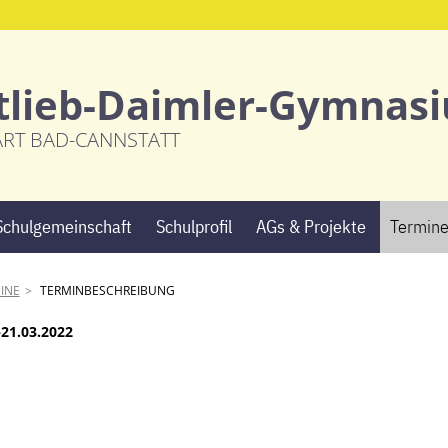
tlieb-Daimler-Gymnas
ART BAD-CANNSTATT
Navigation
Schulgemeinschaft
Schulprofil
AGs & Projekte
Termin
überspringen
INE
TERMINBESCHREIBUNG
–21.03.2022