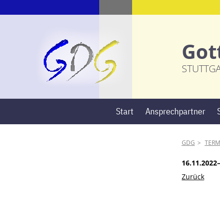
Got
STUTTG
Start
Ansprechpartner
GDG
TERM
16.11.2022
Zurück