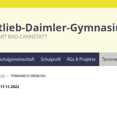
tlieb-Daimler-Gymnas
ART BAD-CANNSTATT
Navigation
Schulgemeinschaft
Schulprofil
AGs & Projekte
Termin
überspringen
INE
TERMINBESCHREIBUNG
–17.11.2022