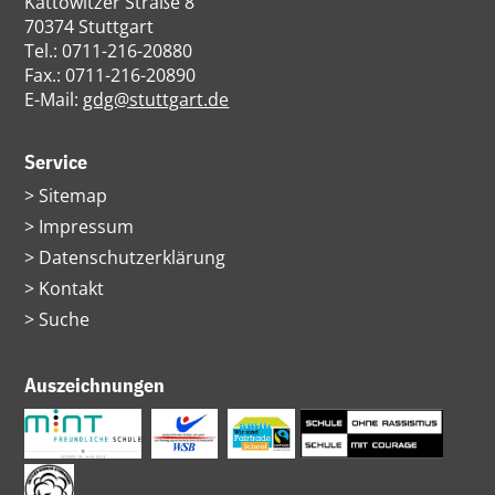
Kattowitzer Straße 8
70374 Stuttgart
Tel.: 0711-216-20880
Fax.: 0711-216-20890
E-Mail:
gdg@stuttgart.de
Service
Navigation
Sitemap
überspringen
Impressum
Datenschutzerklärung
Kontakt
Suche
Auszeichnungen