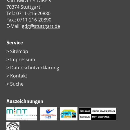
Kattowitzer Straße 8
70374 Stuttgart
Tel.: 0711-216-20880
Fax.: 0711-216-20890
E-Mail:
gdg@stuttgart.de
Service
Navigation
Sitemap
überspringen
Impressum
Datenschutzerklärung
Kontakt
Suche
Auszeichnungen