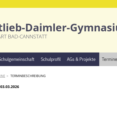
tlieb-Daimler-Gymnas
ART BAD-CANNSTATT
Navigation
Schulgemeinschaft
Schulprofil
AGs & Projekte
Termin
überspringen
INE
TERMINBESCHREIBUNG
–03.03.2026