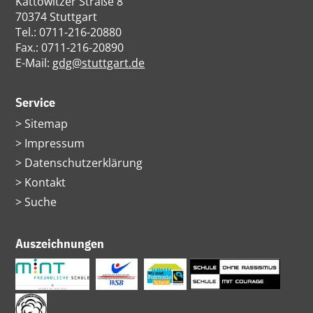
Kattowitzer Straße 8
70374 Stuttgart
Tel.: 0711-216-20880
Fax.: 0711-216-20890
E-Mail:
gdg@stuttgart.de
Service
Navigation
Sitemap
überspringen
Impressum
Datenschutzerklärung
Kontakt
Suche
Auszeichnungen