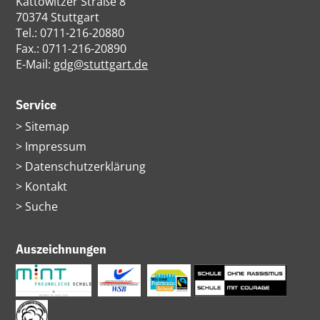
Kattowitzer Straße 8
70374 Stuttgart
Tel.: 0711-216-20880
Fax.: 0711-216-20890
E-Mail:
gdg@stuttgart.de
Service
Navigation
Sitemap
überspringen
Impressum
Datenschutzerklärung
Kontakt
Suche
Auszeichnungen