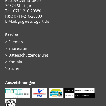
Kattowitzer Straße 8
70374 Stuttgart
Tel.: 0711-216-20880
Fax.: 0711-216-20890
E-Mail:
gdg@stuttgart.de
Service
Navigation
Sitemap
überspringen
Impressum
Datenschutzerklärung
Kontakt
Suche
Auszeichnungen