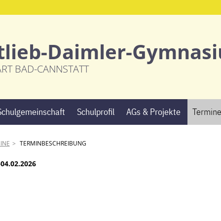
tlieb-Daimler-Gymnas
ART BAD-CANNSTATT
Navigation
Schulgemeinschaft
Schulprofil
AGs & Projekte
Termin
überspringen
INE
TERMINBESCHREIBUNG
–04.02.2026