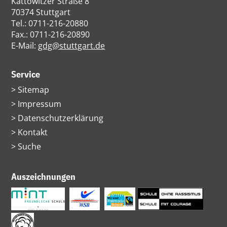
Kattowitzer Straße 8
70374 Stuttgart
Tel.: 0711-216-20880
Fax.: 0711-216-20890
E-Mail:
gdg@stuttgart.de
Service
Navigation
Sitemap
überspringen
Impressum
Datenschutzerklärung
Kontakt
Suche
Auszeichnungen