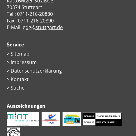
Kattowitzer Straße 8
70374 Stuttgart
Tel.: 0711-216-20880
Fax.: 0711-216-20890
E-Mail:
gdg@stuttgart.de
Service
Navigation
Sitemap
überspringen
Impressum
Datenschutzerklärung
Kontakt
Suche
Auszeichnungen