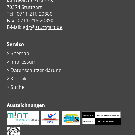
Kattowitzer Straße 8
70374 Stuttgart
Tel.: 0711-216-20880
Fax.: 0711-216-20890
E-Mail:
gdg@stuttgart.de
Service
Navigation
Sitemap
überspringen
Impressum
Datenschutzerklärung
Kontakt
Suche
Auszeichnungen