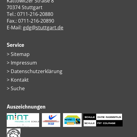
Kattowitzer Straße 8
70374 Stuttgart
Tel.: 0711-216-20880
Fax.: 0711-216-20890
E-Mail:
gdg@stuttgart.de
Service
Navigation
Sitemap
überspringen
Impressum
Datenschutzerklärung
Kontakt
Suche
Auszeichnungen