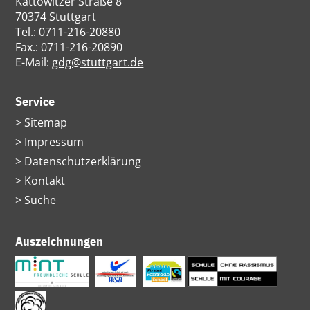
Kattowitzer Straße 8
70374 Stuttgart
Tel.: 0711-216-20880
Fax.: 0711-216-20890
E-Mail:
gdg@stuttgart.de
Service
Navigation
Sitemap
überspringen
Impressum
Datenschutzerklärung
Kontakt
Suche
Auszeichnungen