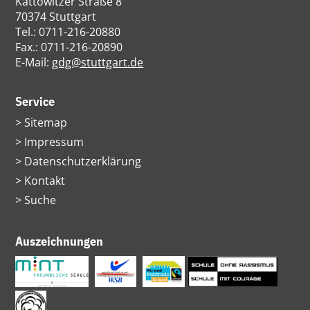
Kattowitzer Straße 8
70374 Stuttgart
Tel.: 0711-216-20880
Fax.: 0711-216-20890
E-Mail:
gdg@stuttgart.de
Service
Navigation
Sitemap
überspringen
Impressum
Datenschutzerklärung
Kontakt
Suche
Auszeichnungen