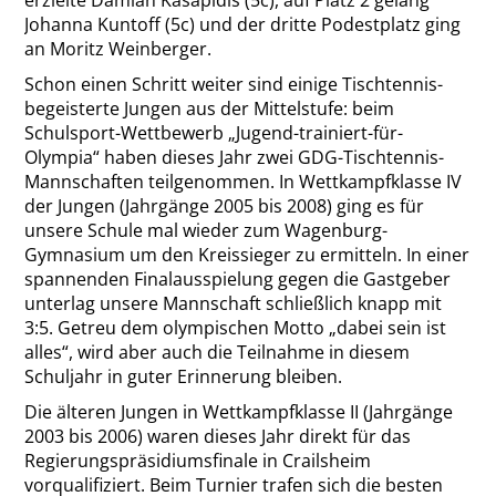
erzielte Damian Kasapidis (5c), auf Platz 2 gelang
Johanna Kuntoff (5c) und der dritte Podestplatz ging
an Moritz Weinberger.
Schon einen Schritt weiter sind einige Tischtennis-
begeisterte Jungen aus der Mittelstufe: beim
Schulsport-Wettbewerb „Jugend-trainiert-für-
Olympia“ haben dieses Jahr zwei GDG-Tischtennis-
Mannschaften teilgenommen. In Wettkampfklasse IV
der Jungen (Jahrgänge 2005 bis 2008) ging es für
unsere Schule mal wieder zum Wagenburg-
Gymnasium um den Kreissieger zu ermitteln. In einer
spannenden Finalausspielung gegen die Gastgeber
unterlag unsere Mannschaft schließlich knapp mit
3:5. Getreu dem olympischen Motto „dabei sein ist
alles“, wird aber auch die Teilnahme in diesem
Schuljahr in guter Erinnerung bleiben.
Die älteren Jungen in Wettkampfklasse II (Jahrgänge
2003 bis 2006) waren dieses Jahr direkt für das
Regierungspräsidiumsfinale in Crailsheim
vorqualifiziert. Beim Turnier trafen sich die besten