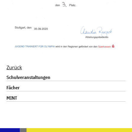
Zurück
Navigation
Schulveranstaltungen
überspringen
Fächer
MINT