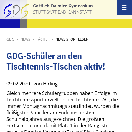
Gottlieb-Daimler-Gymnasium
☰
STUTTGART BAD-CANNSTATT
Start
Ansprechpa
GDG
NEWS
FÄCHER
NEWS SPORT LESEN
Schulgemei
GDG-Schüler an den
Tischtennis-Tischen aktiv!
Schulprofil
AGs & Proj
09.02.2020
von Hirling
Gleich mehrere Schülergruppen haben Erfolge im
Termine
Tischtennissport erzielt: in der Tischtennis-AG, die
immer Montagnachmittags stattfindet, wurden die
News
fleißigsten Sportler am Ende des ersten
Schulhalbjahres ausgezeichnet. Die größten
Download &
Fortschritte und damit Platz 1 in der Rangliste