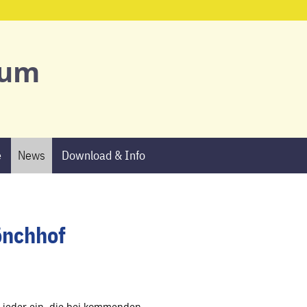
Start
ium
Ansprechpartne
Schulgemeinsch
e
News
Download & Info
Schulprofil
AGs & Projekte
Termine
önchhof
News
Download & Info
 Lieder ein, die bei kommenden