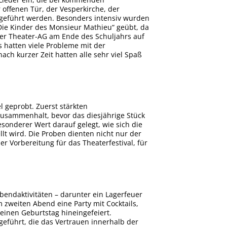
offenen Tür, der Vesperkirche, der
geführt werden. Besonders intensiv wurden
Die Kinder des Monsieur Mathieu“ geübt, da
der Theater-AG am Ende des Schuljahrs auf
 hatten viele Probleme mit der
ch kurzer Zeit hatten alle sehr viel Spaß
l geprobt. Zuerst stärkten
usammenhalt, bevor das diesjährige Stück
sonderer Wert darauf gelegt, wie sich die
llt wird. Die Proben dienten nicht nur der
r Vorbereitung für das Theaterfestival, für
endaktivitäten – darunter ein Lagerfeuer
zweiten Abend eine Party mit Cocktails,
einen Geburtstag hineingefeiert.
eführt, die das Vertrauen innerhalb der