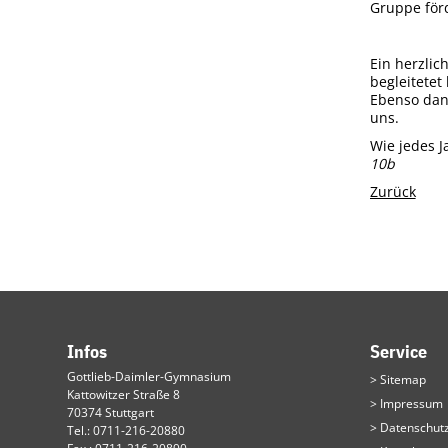
Gruppe förd
Ein herzlic
begleitetet
Ebenso dan
uns.
Wie jedes J
10b
Zurück
Infos
Service
Navigation
Gottlieb-Daimler-Gymnasium
Sitemap
überspringen
Kattowitzer Straße 8
Impressum
70374 Stuttgart
Datenschutz
Tel.: 0711-216-20880