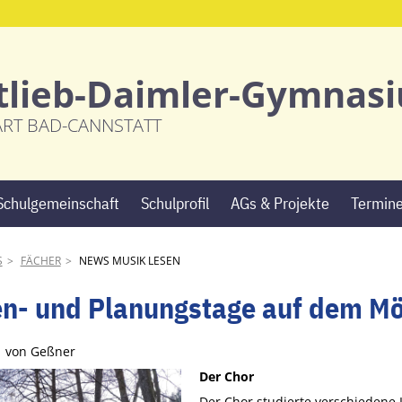
tlieb-Daimler-Gymnas
ART BAD-CANNSTATT
Navigation
Schulgemeinschaft
Schulprofil
AGs & Projekte
Termin
überspringen
S
FÄCHER
NEWS MUSIK LESEN
n- und Planungstage auf dem M
5
von Geßner
Der Chor
Der Chor studierte verschiedene