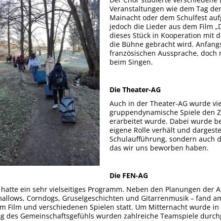
Veranstaltungen wie dem Tag der 
Mainacht oder dem Schulfest auf
jedoch die Lieder aus dem Film „
dieses Stück in Kooperation mit 
die Bühne gebracht wird. Anfangs
französischen Aussprache, doch na
beim Singen.
Die Theater-AG
Auch in der Theater-AG wurde vie
gruppendynamische Spiele den Z
erarbeitet wurde. Dabei wurde be
eigene Rolle verhält und dargeste
Schulaufführung, sondern auch de
das wir uns beworben haben.
Die FEN-AG
hatte ein sehr vielseitiges Programm. Neben den Planungen der Ab
llows, Corndogs, Gruselgeschichten und Gitarrenmusik – fand am 
m Film und verschiedenen Spielen statt. Um Mitternacht wurde in 
ng des Gemeinschaftsgefühls wurden zahlreiche Teamspiele durchg