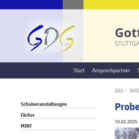
Got
STUTTG
Start
Ansprechpartner
GDG
NEW
Navigation
Probe
Schulveranstaltungen
überspringen
Fächer
10.02.202
MINT