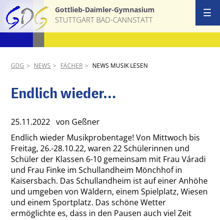
Gottlieb-Daimler-Gymnasium
☰
STUTTGART BAD-CANNSTATT
Start
Ansprechpa
GDG
NEWS
FÄCHER
NEWS MUSIK LESEN
Schulgemei
Endlich wieder...
Schulprofil
25.11.2022
von Geßner
AGs & Proj
Endlich wieder Musikprobentage! Von Mittwoch bis
Freitag, 26.-28.10.22, waren 22 Schülerinnen und
Schüler der Klassen 6-10 gemeinsam mit Frau Váradi
Termine
und Frau Finke im Schullandheim Mönchhof in
Kaisersbach. Das Schullandheim ist auf einer Anhöhe
News
und umgeben von Wäldern, einem Spielplatz, Wiesen
und einem Sportplatz. Das schöne Wetter
Download &
ermöglichte es, dass in den Pausen auch viel Zeit