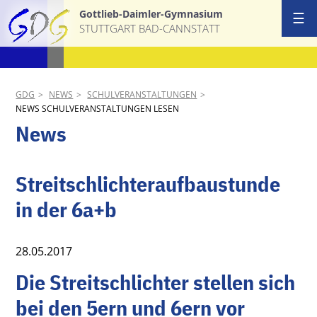
Gottlieb-Daimler-Gymnasium
☰
STUTTGART BAD-CANNSTATT
Start
Ansprechpa
GDG
NEWS
SCHULVERANSTALTUNGEN
NEWS SCHULVERANSTALTUNGEN LESEN
Schulgemei
News
Schulprofil
Streitschlichteraufbaustunde
AGs & Proj
in der 6a+b
Termine
28.05.2017
News
Die Streitschlichter stellen sich
Download &
bei den 5ern und 6ern vor