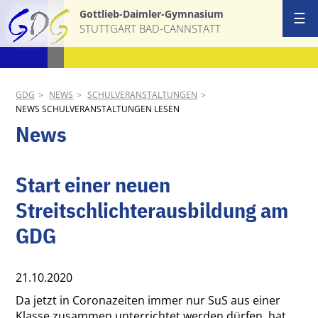
Gottlieb-Daimler-Gymnasium
☰
STUTTGART BAD-CANNSTATT
Start
Ansprechpa
GDG
NEWS
SCHULVERANSTALTUNGEN
NEWS SCHULVERANSTALTUNGEN LESEN
Schulgemei
News
Schulprofil
Start einer neuen
AGs & Proj
Streitschlichterausbildung am
GDG
Termine
News
21.10.2020
Da jetzt in Coronazeiten immer nur SuS aus einer
Download &
Klasse zusammen unterrichtet werden dürfen, hat