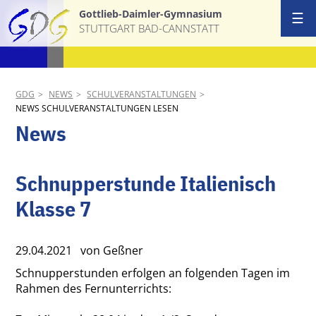
Gottlieb-Daimler-Gymnasium
☰
STUTTGART BAD-CANNSTATT
Start
Ansprechpa
GDG
NEWS
SCHULVERANSTALTUNGEN
NEWS SCHULVERANSTALTUNGEN LESEN
Schulgemei
News
Schulprofil
Schnupperstunde Italienisch
AGs & Proj
Klasse 7
Termine
29.04.2021
von Geßner
News
Schnupperstunden erfolgen an folgenden Tagen im
Rahmen des Fernunterrichts:
Download &