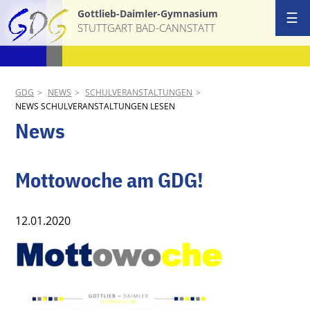
Gottlieb-Daimler-Gymnasium
☰
STUTTGART BAD-CANNSTATT
Start
Ansprechpa
GDG
NEWS
SCHULVERANSTALTUNGEN
NEWS SCHULVERANSTALTUNGEN LESEN
Schulgemei
News
Schulprofil
Mottowoche am GDG!
AGs & Proj
12.01.2020
Termine
News
Download &