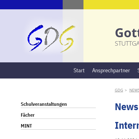
Got
STUTTG
Start
Ansprechpartner
GDG
NEW
Navigation
News
Schulveranstaltungen
überspringen
Fächer
Inter
MINT