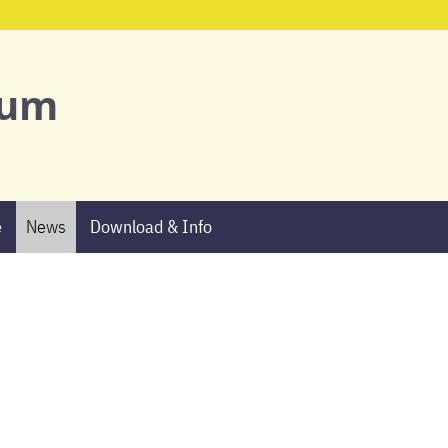
Start
ium
Ansprechpartne
Schulgemeinsch
e
News
Download & Info
Schulprofil
AGs & Projekte
Termine
News
Download & Info