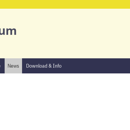
Start
ium
Ansprechpartne
Schulgemeinsch
e
News
Download & Info
Schulprofil
AGs & Projekte
Termine
News
Download & Info