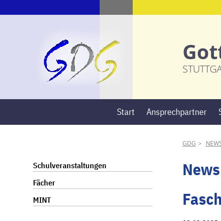
Got
STUTTG
Start
Ansprechpartner
GDG
NEW
Navigation
News
Schulveranstaltungen
überspringen
Fächer
Fasch
MINT