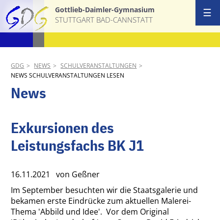
Gottlieb-Daimler-Gymnasium
☰
STUTTGART BAD-CANNSTATT
Start
Ansprechpa
GDG
NEWS
SCHULVERANSTALTUNGEN
NEWS SCHULVERANSTALTUNGEN LESEN
Schulgemei
News
Schulprofil
Exkursionen des
AGs & Proj
Leistungsfachs BK J1
Termine
16.11.2021
von Geßner
News
Im September besuchten wir die Staatsgalerie und
bekamen erste Eindrücke zum aktuellen Malerei-
Download &
Thema 'Abbild und Idee'. Vor dem Original