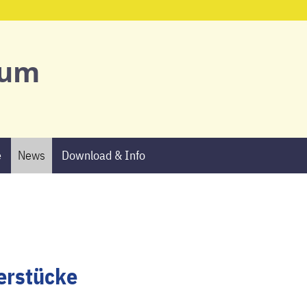
Start
ium
Ansprechpartne
Schulgemeinsch
e
News
Download & Info
Schulprofil
AGs & Projekte
Termine
News
terstücke
Download & Info