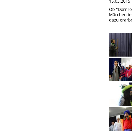
15.03.201
Ob "Dornrös
Märchen im
dazu erarbe