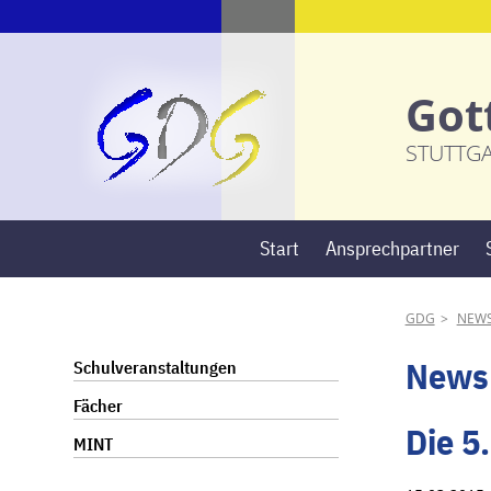
Got
STUTTG
Start
Ansprechpartner
GDG
NEW
Navigation
News
Schulveranstaltungen
überspringen
Fächer
Die 5
MINT