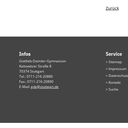
Zurück
Infos
Service
Navigation
Gottlieb-Daimler-Gymnasium
Sitemap
überspringen
Kattowitzer Straße 8
Impressum
70374 Stuttgart
Datenschutz
Tel.: 0711-216-20880
Fax.: 0711-216-20890
Kontakt
E-Mail:
gdg@stuttgart.de
Suche