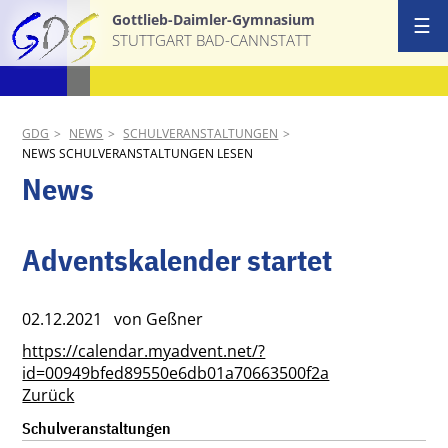
Gottlieb-Daimler-Gymnasium
☰
STUTTGART BAD-CANNSTATT
Start
Ansprechpa
GDG
NEWS
SCHULVERANSTALTUNGEN
NEWS SCHULVERANSTALTUNGEN LESEN
Schulgemei
News
Schulprofil
Adventskalender startet
AGs & Proj
02.12.2021
von Geßner
Termine
https://calendar.myadvent.net/?
id=00949bfed89550e6db01a70663500f2a
News
Zurück
Navigation
Download &
Schulveranstaltungen
überspringen